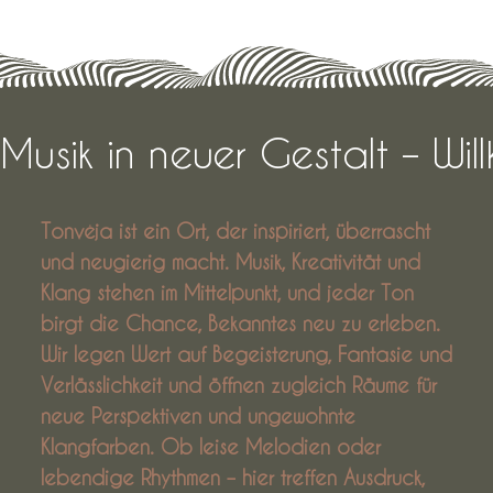
Musik in neuer Gestalt – Wi
Tonvėja ist ein Ort, der inspiriert, überrascht
und neugierig macht. Musik, Kreativität und
Klang stehen im Mittelpunkt, und jeder Ton
birgt die Chance, Bekanntes neu zu erleben.
Wir legen Wert auf Begeisterung, Fantasie und
Verlässlichkeit und öffnen zugleich Räume für
neue Perspektiven und ungewohnte
Klangfarben. Ob leise Melodien oder
lebendige Rhythmen – hier treffen Ausdruck,